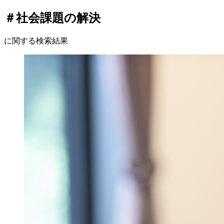
＃社会課題の解決
に関する検索結果